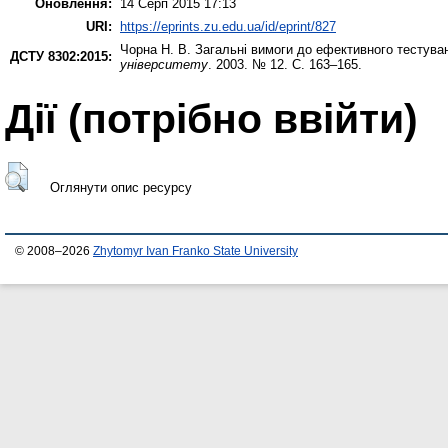
Оновлення:
14 Серп 2015 17:13
URI:
https://eprints.zu.edu.ua/id/eprint/827
Чорна Н. В.
Загальні вимоги до ефективного тестуван
ДСТУ 8302:2015:
університету
. 2003. № 12. С. 163–165.
Дії ​​(потрібно ввійти)
Оглянути опис ресурсу
© 2008–2026
Zhytomyr Ivan Franko State University