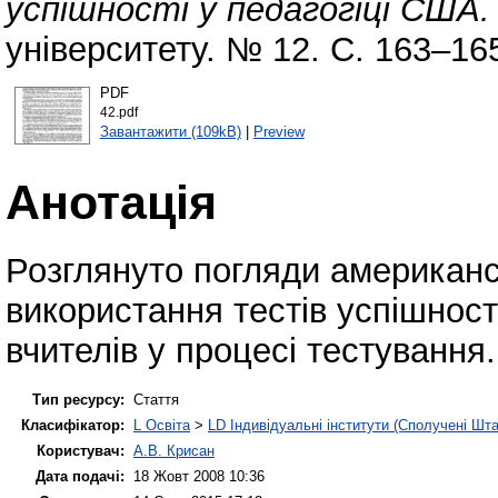
успішності у педагогіці США.
університету. № 12. С. 163–16
PDF
42.pdf
Завантажити (109kB)
|
Preview
Анотація
Розглянуто погляди американс
використання тестів успішност
вчителів у процесі тестування.
Тип ресурсу:
Стаття
Класифікатор:
L Освіта
>
LD Індивідуальні інститути (Сполучені Шта
Користувач:
А.В. Крисан
Дата подачі:
18 Жовт 2008 10:36