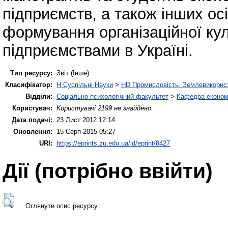
підприємств, а також інших ос
формування організаційної кул
підприємствами в Україні.
Тип ресурсу:
Звіт (Інше)
Класифікатор:
H Суспільні Науки
>
HD Промисловість. Землевикорис
Відділи:
Соціально-психологічний факультет
>
Кафедра економі
Користувач:
Користувачі 2199 не знайдено.
Дата подачі:
23 Лист 2012 12:14
Оновлення:
15 Серп 2015 05:27
URI:
https://eprints.zu.edu.ua/id/eprint/8427
Дії ​​(потрібно ввійти)
Оглянути опис ресурсу