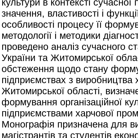
культури в контексті сучасної
значення, властивості і функці
особливості процесу її форму
методології і методики діагнос
проведено аналіз сучасного ст
України та Житомирської облас
обстеження щодо стану формув
підприємствах з виробництва х
Житомирської області, визнач
формування організаційної кул
підприємствами харчової пром
Монографія призначена для вик
магістрантів та студентів екон