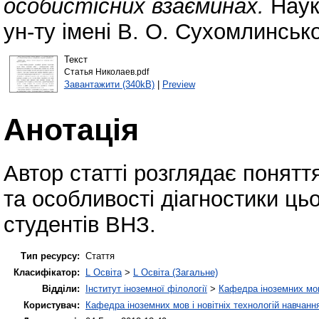
особистісних взаєминах.
Наук
ун-ту імені В. О. Сухомлинсько
Текст
Статья Николаев.pdf
Завантажити (340kB)
|
Preview
Анотація
Автор статті розглядає поняття
та особливості діагностики ць
студентів ВНЗ.
Тип ресурсу:
Стаття
Класифікатор:
L Освіта
>
L Освіта (Загальне)
Відділи:
Інститут іноземної філології
>
Кафедра іноземних мов 
Користувач:
Кафедра іноземних мов і новітніх технологій навчанн