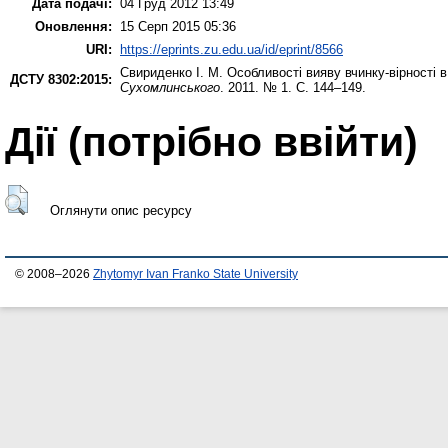
Дата подачі:
04 Груд 2012 13:49
Оновлення:
15 Серп 2015 05:36
URI:
https://eprints.zu.edu.ua/id/eprint/8566
Свириденко І. М.
Особливості вияву вчинку-вірності 
ДСТУ 8302:2015:
Сухомлинського
. 2011. № 1. С. 144–149.
Дії ​​(потрібно ввійти)
Оглянути опис ресурсу
© 2008–2026
Zhytomyr Ivan Franko State University