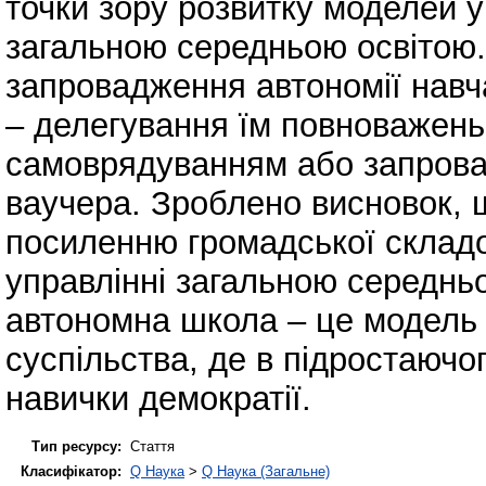
точки зору розвитку моделей 
загальною середньою освітою.
запровадження автономії навч
– делегування їм повноважен
самоврядуванням або запрова
ваучера. Зроблено висновок, 
посиленню громадської складо
управлінні загальною середнь
автономна школа – це модель
суспільства, де в підростаюч
навички демократії.
Тип ресурсу:
Стаття
Класифікатор:
Q Наука
>
Q Наука (Загальне)