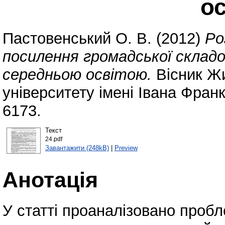
о
Пастовенський О. В.
(2012)
Ро
посилення громадської складо
середньою освітою.
Вісник Ж
університету імені Івана Фран
6173.
Текст
24.pdf
Завантажити (248kB)
|
Preview
Анотація
У статті проаналізовано пробл