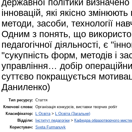
державної політики визначено 
інновацій, які якісно змінюють 
методи, засоби, технології на
Одним з понять, що використов
педагогічної діяльності, є "інн
"сукупність форм, методів і за
управління… добір операційних
суттєво покращується мотивац
Даниленко)
Тип ресурсу:
Стаття
Ключові слова:
Організація конкурсів, виставки творчих робіт
Класифікатор:
L Освіта
>
L Освіта (Загальне)
Відділи:
Інститут педагогіки
>
Кафедра образотворчого мистец
Користувач:
Sveta Furmanuyk