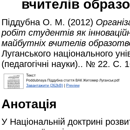
вчителів образ
Піддубна О. М.
(2012)
Організ
робіт студентів як інновацій
майбутніх вчителів образот
Луганського національного уні
(педагогічні науки).. № 22. С. 
Текст
Poddubnaya Піддубна стаття ВАК Житомир Луганськ.pdf
Завантажити (262kB)
|
Preview
Анотація
У Національній доктрині розвит