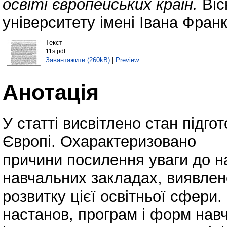
освіті європейських країн.
Віс
університету імені Івана Фран
Текст
11s.pdf
Завантажити (260kB)
|
Preview
Анотація
У статті висвітлено стан підгот
Європі. Охарактеризовано
причини посилення уваги до н
навчальних закладах, виявлен
розвитку цієї освітньої сфери
настанов, програм і форм нав