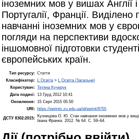
іноземних мов у вишах Англії і 
Португалії, Франції. Виділено
навчанні іноземних мов у євр
погляди на перспективи вдос
іншомовної підготовки студент
європейських країн.
Тип ресурсу:
Стаття
Класифікатор:
L Освіта
>
L Освіта (Загальне)
Користувач:
Тетяна Кучерук
Дата подачі:
13 Груд 2012 10:41
Оновлення:
15 Серп 2015 05:50
URI:
https://eprints.zu.edu.ua/id/eprint/8755
Кузнецова О. Ю.
Стан навчання іноземних мов у вищій
ДСТУ 8302:2015:
Івана Франка
. 2012. № 64. С. 59–64.
Дії ​​(потрібно ввійти)