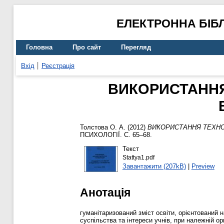
ЕЛЕКТРОННА БІБ
Головна
Про сайт
Перегляд
Вхід
Реєстрація
ВИКОРИСТАННЯ
Толстова О. А.
(2012)
ВИКОРИСТАННЯ ТЕХНО
ПСИХОЛОГІЇ. С. 65–68.
Текст
Stattya1.pdf
Завантажити (207kB)
|
Preview
Анотація
гуманітаризований зміст освіти, орієнтований 
суспільства та інтереси учнів, при належній о