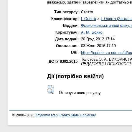
вважаємо, здатний забезпечити як достатньо в
Тип ресурсу:
Стаття
Класифікатор:
L Освіта
>
L Освіта (Загаль
Відділи:
Фізико-математичний факул
Користувач:
А. М. Бойко
Дата подачі:
20 Груд 2012 17:14
Оновлення:
03 Жовт 2016 17:19
URI:
https://eprints.zu.edu.ua/id/ep
Толстова О. А.
ВИКОРИСТА
ДСТУ 8302:2015:
ПЕДАГОГІЦІ І ПСИХОЛОГІЇ
Дії ​​(потрібно ввійти)
Оглянути опис ресурсу
© 2008–2026
Zhytomyr Ivan Franko State University