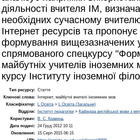
діяльності вчителя ІМ, визнач
необхідних сучасному вчителю
Інтернет ресурсів та пропону
формування вищезазначених у
спрямованого спецкурсу "Фор
майбутніх учителів іноземних 
курсу Інституту іноземної філо
Тип ресурсу:
Стаття
Ключові слова:
Інтернет, майбутні вчителі іноземних мов
Класифікатор:
L Освіта
>
L Освіта (Загальне)
Відділи:
Інститут педагогіки
>
Кафедра англійської мови з мет
Користувач:
В. С. Кравець
Дата подачі:
24 Груд 2012 10:11
Оновлення:
15 Серп 2015 06:15