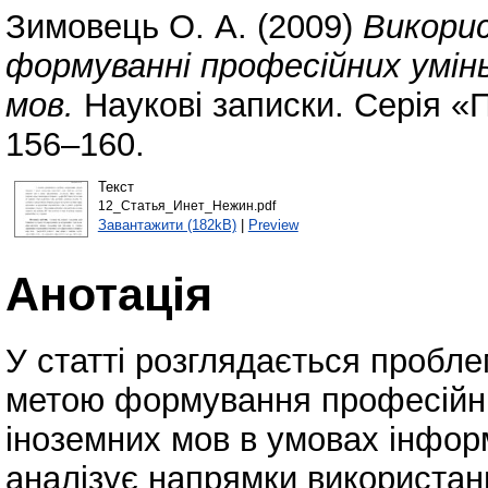
Зимовець О. А.
(2009)
Викори
формуванні професійних умін
мов.
Наукові записки. Серія «П
156–160.
Текст
12_Статья_Инет_Нежин.pdf
Завантажити (182kB)
|
Preview
Анотація
У статті розглядається пробле
метою формування професійни
іноземних мов в умовах інфор
аналізує напрямки використан