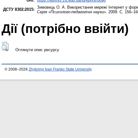
URI:
https://eprints.zu.edu.ua/id/eprint/8896
Зимовець О. А.
Використання мережі Інтернет у форм
ДСТУ 8302:2015:
Серія «Психолого-педагогічні науки»
. 2009. С. 156–16
Дії ​​(потрібно ввійти)
Оглянути опис ресурсу
© 2008–2026
Zhytomyr Ivan Franko State University