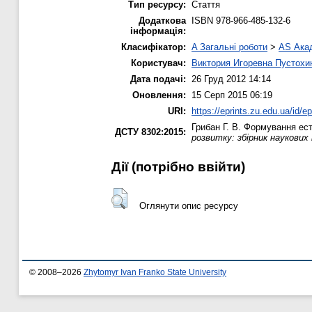
Тип ресурсу:
Стаття
Додаткова
ISBN 978-966-485-132-6
інформація:
Класифікатор:
A Загальні роботи
>
AS Акад
Користувач:
Виктория Игоревна Пустохи
Дата подачі:
26 Груд 2012 14:14
Оновлення:
15 Серп 2015 06:19
URI:
https://eprints.zu.edu.ua/id/ep
Грибан Г. В.
Формування есте
ДСТУ 8302:2015:
розвитку: збірник наукових 
Дії ​​(потрібно ввійти)
Оглянути опис ресурсу
© 2008–2026
Zhytomyr Ivan Franko State University