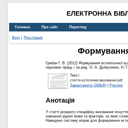
ЕЛЕКТРОННА БІБ
Головна
Про сайт
Перегляд
Вхід
Реєстрація
Формування 
Грибан Г. В.
(2012)
Формування естетичної кул
наукових праць / за ред. О. А. Дубасенюк, Н. Г
Текст
стаття естетичне виховання.pdf
Завантажити (268kB)
|
Preview
Анотація
У статті розкрито специфіку виховання почуття
навчання рідної мови та фактори, за яких слов
Наведено систему вправ для формування естет