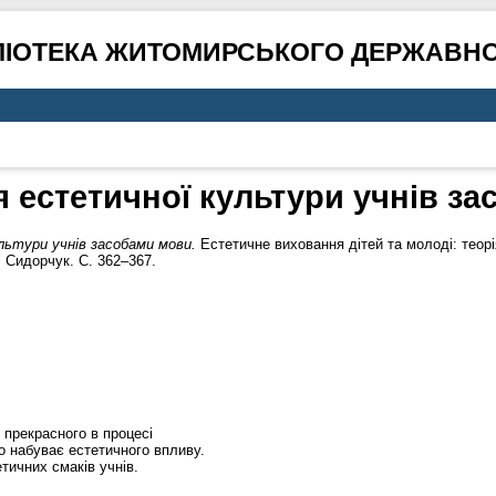
ЛІОТЕКА ЖИТОМИРСЬКОГО ДЕРЖАВНО
естетичної культури учнів за
ьтури учнів засобами мови.
Естетичне виховання дітей та молоді: теорія
. Сидорчук. С. 362–367.
 прекрасного в процесі
о набуває естетичного впливу.
ичних смаків учнів.