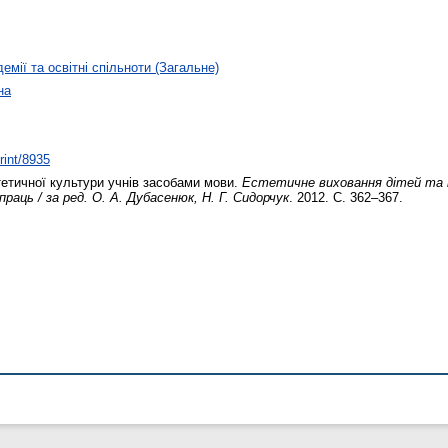
емії та освітні спільноти (Загальне)
на
rint/8935
тичної культури учнів засобами мови.
Естетичне виховання дітей та м
праць / за ред. О. А. Дубасенюк, Н. Г. Сидорчук
. 2012. С. 362–367.