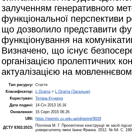
залученням генеративного мето
функціональної перспективи р
що дозволило представити фун
функціонування на комунікатив
Визначено, що існує безпосере
організацією пролептичних кон
актуалізацією на мовленнєвому
Тип ресурсу:
Стаття
Класифікатор:
L Освіта
>
L Освіта (Загальне)
Користувач:
Тетяна Кучерук
Дата подачі:
14 Січ 2013 16:16
Оновлення:
15 Серп 2015 06:26
URI:
https://eprints.zu.edu.ua/id/eprint/9029
Плоткіна М. Г.
Пролептичні конструкції як засіб підси
ДСТУ 8302:2015:
університету імені Івана Франка
. 2012. № 64. С. 19