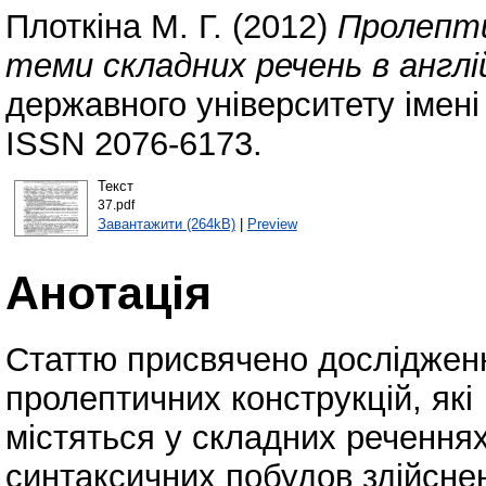
Плоткіна М. Г.
(2012)
Пролепти
теми складних речень в англій
державного університету імені
ISSN 2076-6173.
Текст
37.pdf
Завантажити (264kB)
|
Preview
Анотація
Статтю присвячено досліджен
пролептичних конструкцій, які
містяться у складних реченнях
синтаксичних побудов здійснен