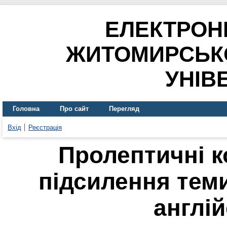
ЕЛЕКТРОН
ЖИТОМИРСЬК
УНІВ
Головна
Про сайт
Перегляд
Вхід
Реєстрація
Пролептичні ко
підсилення тем
англій