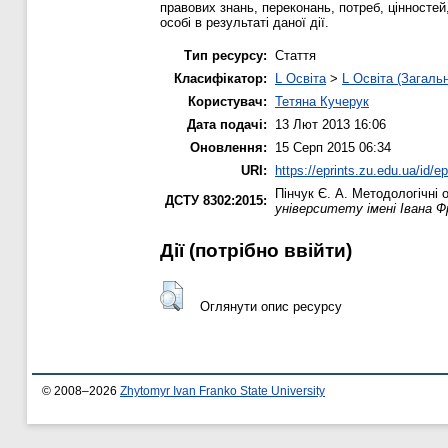
правових знань, переконань, потреб, цінностей,
особі в результаті даної дії.
Тип ресурсу:
Стаття
Класифікатор:
L Освіта
>
L Освіта (Загаль
Користувач:
Тетяна Кучерук
Дата подачі:
13 Лют 2013 16:06
Оновлення:
15 Серп 2015 06:34
URI:
https://eprints.zu.edu.ua/id/ep
Пінчук Є. А.
Методологічні о
ДСТУ 8302:2015:
університету імені Івана Ф
Дії ​​(потрібно ввійти)
Оглянути опис ресурсу
© 2008–2026
Zhytomyr Ivan Franko State University