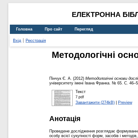
ЕЛЕКТРОННА БІБ
Головна
Про сайт
Перегляд
Вхід
Реєстрація
Методологічні осно
Пінчук Є. А.
(2012)
Методологічні основи досл
університету імені Івана Франка. № 65. С. 46–
Текст
7.pdf
Завантажити (274kB)
|
Preview
Анотація
Проведене дослідження розглядає формування п
особу всієї сукупності форм, засобів і методів