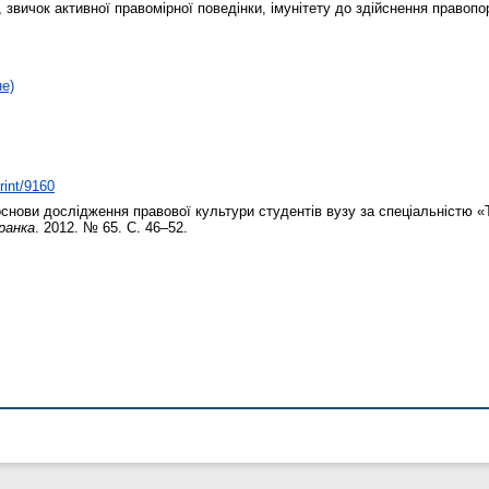
 звичок активної правомірної поведінки, імунітету до здійснення правопо
не)
rint/9160
снови дослідження правової культури студентів вузу за спеціальністю 
ранка
. 2012. № 65. С. 46–52.