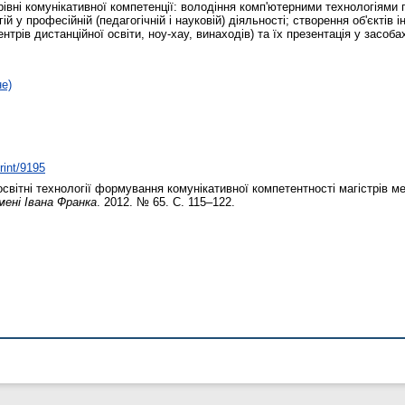
и рівні комунікативної компетенції: володіння комп'ютерними технологіям
й у професійній (педагогічній і науковій) діяльності; створення об'єктів 
рів дистанційної освіти, ноу-хау, винаходів) та їх презентація у засобах
не)
rint/9195
освітні технології формування комунікативної компетентності магістрів 
мені Івана Франка
. 2012. № 65. С. 115–122.