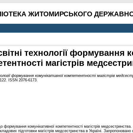
ЛІОТЕКА ЖИТОМИРСЬКОГО ДЕРЖАВНО
світні технології формування 
тентності магістрів медсестр
хнології формування комунікативної компетентності магістрів медсес
–122. ISSN 2076-6173.
 до формування комунікативної компетентності магістрів медсестринства.
кладових підготовки магістрів медсестринства в Україні. Запропоновано 