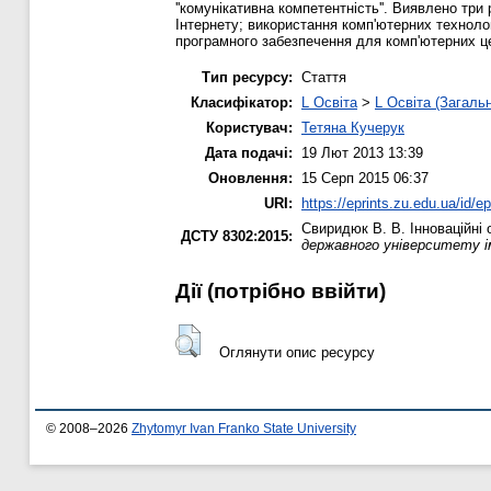
''комунікативна компетентність''. Виявлено тр
Інтернету; використання комп'ютерних технологі
програмного забезпечення для комп'ютерних цент
Тип ресурсу:
Стаття
Класифікатор:
L Освіта
>
L Освіта (Загаль
Користувач:
Тетяна Кучерук
Дата подачі:
19 Лют 2013 13:39
Оновлення:
15 Серп 2015 06:37
URI:
https://eprints.zu.edu.ua/id/ep
Свиридюк В. В.
Iнноваційні 
ДСТУ 8302:2015:
державного університету і
Дії ​​(потрібно ввійти)
Оглянути опис ресурсу
© 2008–2026
Zhytomyr Ivan Franko State University