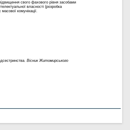
и підвищення свого фахового рівня засобами
інтелектуальної власності (розробка
 масової комунікації.
медсестринства.
Вісник Житомирського