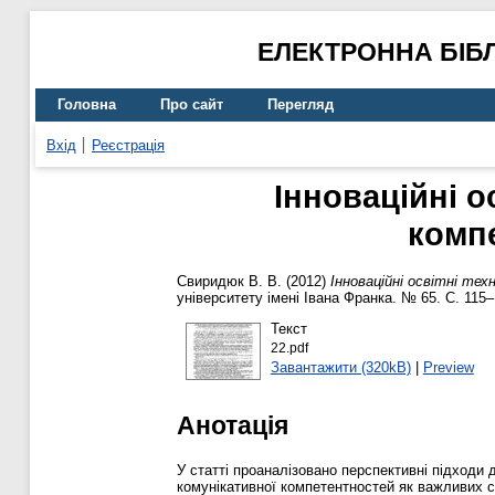
ЕЛЕКТРОННА БІБ
Головна
Про сайт
Перегляд
Вхід
Реєстрація
Iнноваційні о
компе
Свиридюк В. В.
(2012)
Iнноваційні освітні те
університету імені Івана Франка. № 65. С. 115
Текст
22.pdf
Завантажити (320kB)
|
Preview
Анотація
У статті проаналізовано перспективні підходи
комунікативної компетентностей як важливих с