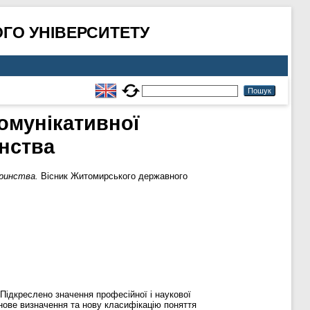
ГО УНІВЕРСИТЕТУ
комунікативної
инства
тринства.
Вісник Житомирського державного
 Підкреслено значення професійної і наукової
нове визначення та нову класифікацію поняття