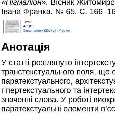
«Пігмаліон».
Вісник Житомирсь
Івана Франка. № 65. С. 166–1
Текст
32s.pdf
Завантажити (255kB)
|
Preview
Анотація
У статті розглянуто інтертексту
транстекстуального поля, що с
паратекстуального, архітексту
гіпертекстуального та інтерте
значенні слова. У роботі виок
паратекстуальні елементи п’єс