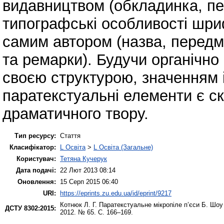
видавництвом (обкладинка, п
типографські особливості шриф
самим автором (назва, передмо
та ремарки). Будучи органічно
своєю структурою, значенням 
паратекстуальні елементи є с
драматичного твору.
Тип ресурсу:
Стаття
Класифікатор:
L Освіта
>
L Освіта (Загальне)
Користувач:
Тетяна Кучерук
Дата подачі:
22 Лют 2013 08:14
Оновлення:
15 Серп 2015 06:40
URI:
https://eprints.zu.edu.ua/id/eprint/9217
Котнюк Л. Г.
Паратекстуальне мікропіле п’єси Б. Шоу
ДСТУ 8302:2015:
2012. № 65. С. 166–169.