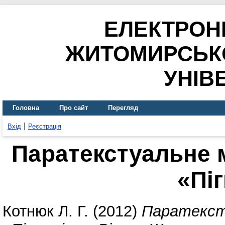
ЕЛЕКТРОН
ЖИТОМИРСЬК
УНІВ
Головна
Про сайт
Перегляд
Вхід
Реєстрація
Паратекстуальне м
«Пі
Котнюк Л. Г.
(2012)
Паратексту