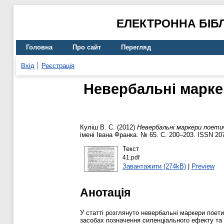
ЕЛЕКТРОННА БІБ
Головна
Про сайт
Перегляд
Вхід
Реєстрація
Невербальні марке
Куліш В. С.
(2012)
Невербальні маркери поети
імені Івана Франка. № 65. С. 200–203. ISSN 20
Текст
41.pdf
Завантажити (274kB)
|
Preview
Анотація
У статті розглянуто невербальні маркери поет
засобах позначення силенціального ефекту та їх