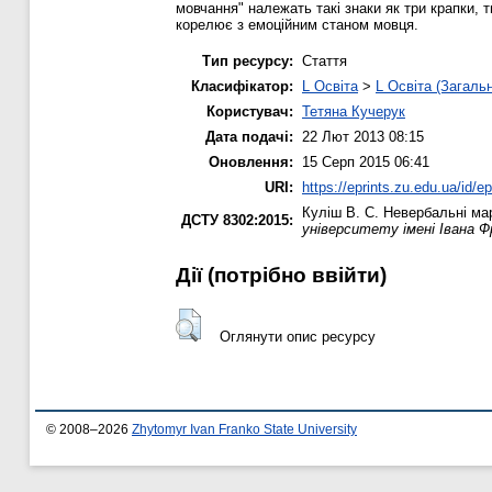
мовчання" належать такі знаки як три крапки, 
корелює з емоційним станом мовця.
Тип ресурсу:
Стаття
Класифікатор:
L Освіта
>
L Освіта (Загаль
Користувач:
Тетяна Кучерук
Дата подачі:
22 Лют 2013 08:15
Оновлення:
15 Серп 2015 06:41
URI:
https://eprints.zu.edu.ua/id/ep
Куліш В. С.
Невербальні мар
ДСТУ 8302:2015:
університету імені Івана Ф
Дії ​​(потрібно ввійти)
Оглянути опис ресурсу
© 2008–2026
Zhytomyr Ivan Franko State University