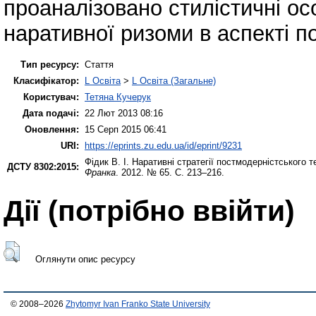
проаналізовано стилістичні о
наративної ризоми в аспекті п
Тип ресурсу:
Стаття
Класифікатор:
L Освіта
>
L Освіта (Загальне)
Користувач:
Тетяна Кучерук
Дата подачі:
22 Лют 2013 08:16
Оновлення:
15 Серп 2015 06:41
URI:
https://eprints.zu.edu.ua/id/eprint/9231
Фідик В. І.
Наративні стратегії постмодерністського 
ДСТУ 8302:2015:
Франка
. 2012. № 65. С. 213–216.
Дії ​​(потрібно ввійти)
Оглянути опис ресурсу
© 2008–2026
Zhytomyr Ivan Franko State University