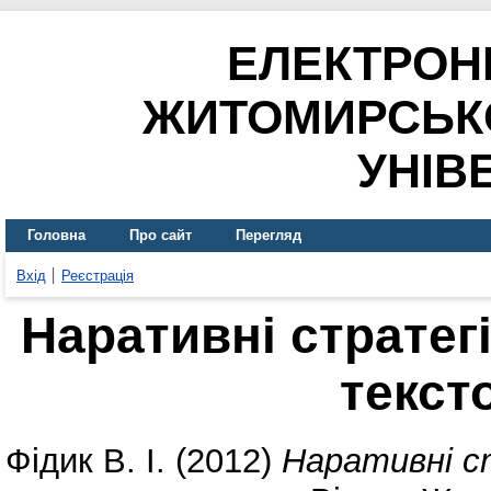
ЕЛЕКТРОН
ЖИТОМИРСЬК
УНІВ
Головна
Про сайт
Перегляд
Вхід
Реєстрація
Наративні стратег
текст
Фідик В. І.
(2012)
Наративні с