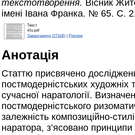
текстотворення.
Вісник Жит
імені Івана Франка. № 65. С. 
Текст
45s.pdf
Завантажити (271kB)
|
Preview
Анотація
Статтю присвячено дослідженн
постмодерністських художніх т
сучасної наратології. Визначе
постмодерністського ризомати
залежність композиційно-стилі
наратора, з’ясовано принципи 