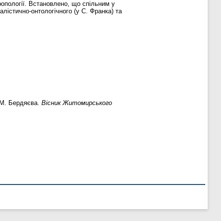
ропології. Встановлено, що спільним у
алістично-онтологічного (у С. Франка) та
і М. Бердяєва.
Вісник Житомирського