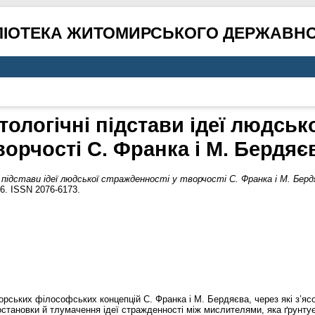
ЛІОТЕКА ЖИТОМИРСЬКОГО ДЕРЖАВНО
ологічні підстави ідеї людськ
ворчості С. Франка і М. Бердяє
 підстави ідеї людської стражденності у творчості С. Франка і М. Берд
26. ISSN 2076-6173.
орських філософських концепцій С. Франка і М. Бердяєва, через які з’ясов
становки й тлумачення ідеї стражденності між мислителями, яка ґрунту