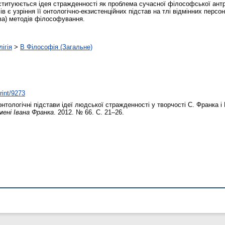
нституюється ідея стражденності як проблема сучасної філософської ант
в є узріння її онтологічно-екзистенційних підстав на тлі відмінних персон
ва) методів філософування.
ігія
>
B Філософія (Загальне)
rint/9273
нтологічні підстави ідеї людської стражденності у творчості С. Франка 
мені Івана Франка
. 2012. № 66. С. 21–26.