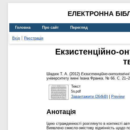
ЕЛЕКТРОННА БІБ
Головна
Про сайт
Перегляд
Вхід
Реєстрація
Екзистенційно-онт
т
Шадюк Т. А.
(2012)
Екзистенційно-онтологічні
університету імені Івана Франка. № 66. С. 21–
Текст
5s.pdf
Завантажити (264kB)
|
Preview
Анотація
Ідею стражденності розглянуто в контексті авт
Виявлено смисло-змістову відмінність щодо по