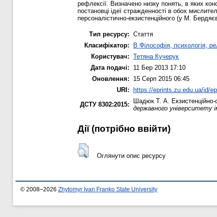
рефлексії. Визначено низку понять, в яких ко
постановці ідеї стражденності в обох мислителі
персоналістично-екзистенційного (у М. Бердяє
Тип ресурсу:
Стаття
Класифікатор:
B Філософія, психологія, рел
Користувач:
Тетяна Кучерук
Дата подачі:
11 Бер 2013 17:10
Оновлення:
15 Серп 2015 06:45
URI:
https://eprints.zu.edu.ua/id/ep
Шадюк Т. А.
Екзистенційно-о
ДСТУ 8302:2015:
державного університету і
Дії ​​(потрібно ввійти)
Оглянути опис ресурсу
© 2008–2026
Zhytomyr Ivan Franko State University