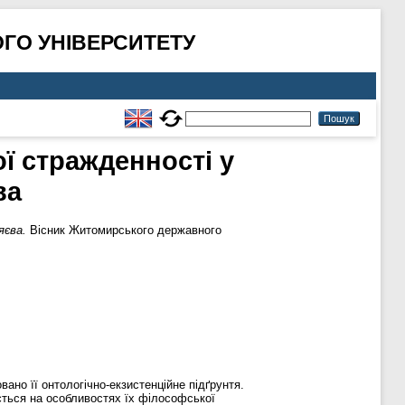
ГО УНІВЕРСИТЕТУ
ої стражденності у
ва
яєва.
Вісник Житомирського державного
ано її онтологічно-екзистенційне підґрунтя.
ється на особливостях їх філософської