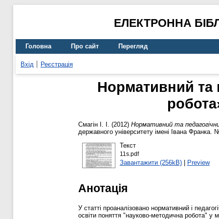
ЕЛЕКТРОННА БІБ
Головна
Про сайт
Перегляд
Вхід
Реєстрація
Нормативний та 
робота»
Смагін І. І.
(2012)
Нормативний та педагогічни
державного університету імені Івана Франка. №
Текст
11s.pdf
Завантажити (256kB)
|
Preview
Анотація
У статті проаналізовано нормативний і педагог
освіти поняття "науково-методична робота" у м