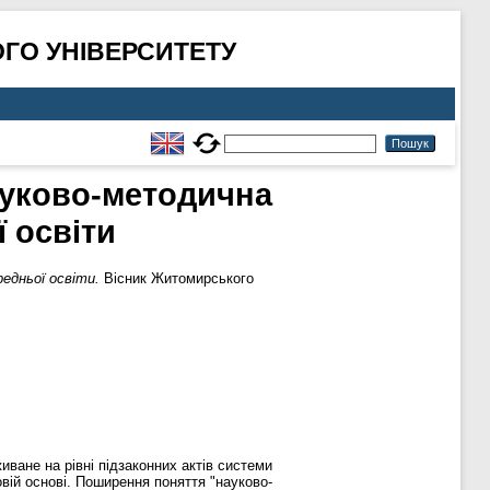
ГО УНІВЕРСИТЕТУ
ауково-методична
ї освіти
едньої освіти.
Вісник Житомирського
иване на рівні підзаконних актів системи
овій основі. Поширення поняття "науково-