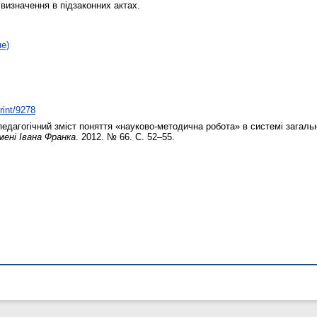
визначення в підзаконних актах.
не)
rint/9278
едагогічний зміст поняття «науково-методична робота» в системі загальн
мені Івана Франка
. 2012. № 66. С. 52–55.