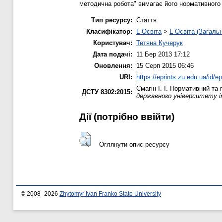
методична робота" вимагає його нормативного 
Тип ресурсу:
Стаття
Класифікатор:
L Освіта
>
L Освіта (Загаль
Користувач:
Тетяна Кучерук
Дата подачі:
11 Бер 2013 17:12
Оновлення:
15 Серп 2015 06:46
URI:
https://eprints.zu.edu.ua/id/ep
Смагін І. І.
Нормативний та п
ДСТУ 8302:2015:
державного університету і
Дії ​​(потрібно ввійти)
Оглянути опис ресурсу
© 2008–2026
Zhytomyr Ivan Franko State University