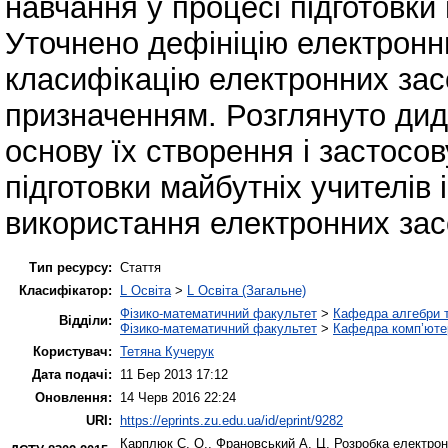
навчання у процесі підготовки
Уточнено дефініцію електронн
класифікацію електронних зас
призначенням. Розглянуто дида
основу їх створення і застосо
підготовки майбутніх учителів
використання електронних зас
Тип ресурсу:
Стаття
Класифікатор:
L Освіта
>
L Освіта (Загальне)
Фізико-математичний факультет
>
Кафедра алгебри т
Відділи:
Фізико-математичний факультет
>
Кафедра комп’ютер
Користувач:
Тетяна Кучерук
Дата подачі:
11 Бер 2013 17:12
Оновлення:
14 Черв 2016 22:24
URI:
https://eprints.zu.edu.ua/id/eprint/9282
Карплюк С. О.
,
Франовський А. Ц.
Розробка електронн