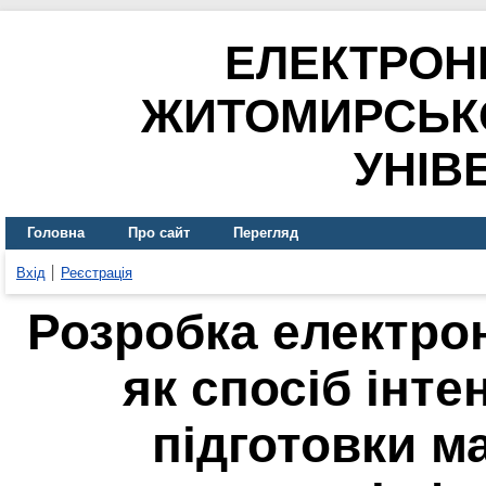
ЕЛЕКТРОН
ЖИТОМИРСЬК
УНІВ
Головна
Про сайт
Перегляд
Вхід
Реєстрація
Розробка електро
як спосіб інте
підготовки м