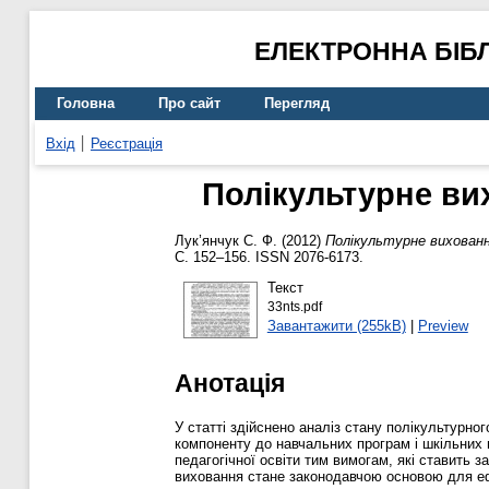
ЕЛЕКТРОННА БІБ
Головна
Про сайт
Перегляд
Вхід
Реєстрація
Полікультурне вих
Лук’янчук С. Ф.
(2012)
Полікультурне виховання
С. 152–156. ISSN 2076-6173.
Текст
33nts.pdf
Завантажити (255kB)
|
Preview
Анотація
У статті здійснено аналіз стану полікультурно
компоненту до навчальних програм і шкільних 
педагогічної освіти тим вимогам, які ставить 
виховання стане законодавчою основою для ефе