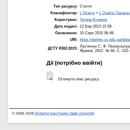
Тип ресурсу:
Стаття
Класифікатор:
L Освіта
>
L Освіта (Загаль
Користувач:
Тетяна Кучерук
Дата подачі:
12 Бер 2013 15:59
Оновлення:
15 Серп 2015 06:49
URI:
https://eprints.zu.edu.ua/id/ep
Лук’янчук С. Ф.
Полікультурн
ДСТУ 8302:2015:
Франка
. 2012. № 66. С. 152
Дії ​​(потрібно ввійти)
Оглянути опис ресурсу
© 2008–2026
Zhytomyr Ivan Franko State University