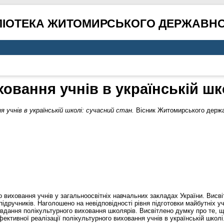
ЛІОТЕКА ЖИТОМИРСЬКОГО ДЕРЖАВНО
овання учнів в українській шк
 учнів в українській школі: сучасний стан.
Вісник Житомирського держав
го виховання учнів у загальноосвітніх навчальних закладах України. Висві
підручників. Наголошено на невідповідності рівня підготовки майбутніх
завдання полікультурного виховання школярів. Висвітлено думку про те, щ
ктивної реалізації полікультурного виховання учнів в українській школі