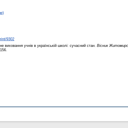
не)
rint/9302
е виховання учнів в українській школі: сучасний стан.
Вісник Житомирсь
–156.