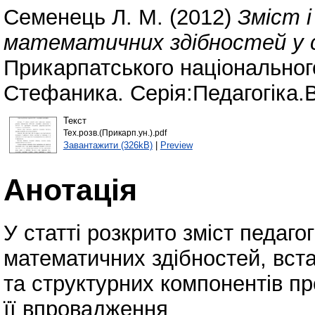
Семенець Л. М.
(2012)
Зміст 
математичних здібностей у 
Прикарпатського національног
Стефаника. Серія:Педагогіка.В
Текст
Тех.розв.(Прикарп.ун.).pdf
Завантажити (326kB)
|
Preview
Анотація
У статті розкрито зміст педагог
математичних здібностей, вст
та структурних компонентів пр
її впровадження