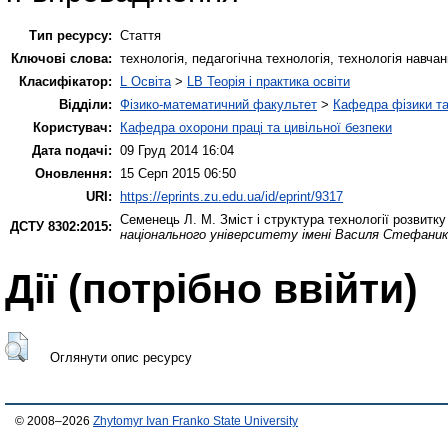
Тип ресурсу:
Стаття
Ключові слова:
технологія, педагогічна технологія, технологія навча
Класифікатор:
L Освіта
>
LB Теорія і практика освіти
Відділи:
Фізико-математичний факультет
>
Кафедра фізики та
Користувач:
Кафедра охорони праці та цивільної безпеки
Дата подачі:
09 Груд 2014 16:04
Оновлення:
15 Серп 2015 06:50
URI:
https://eprints.zu.edu.ua/id/eprint/9317
Семенець Л. М.
Зміст і структура технології розвитк
ДСТУ 8302:2015:
національного університету імені Василя Стефаника
Дії ​​(потрібно ввійти)
Оглянути опис ресурсу
© 2008–2026
Zhytomyr Ivan Franko State University