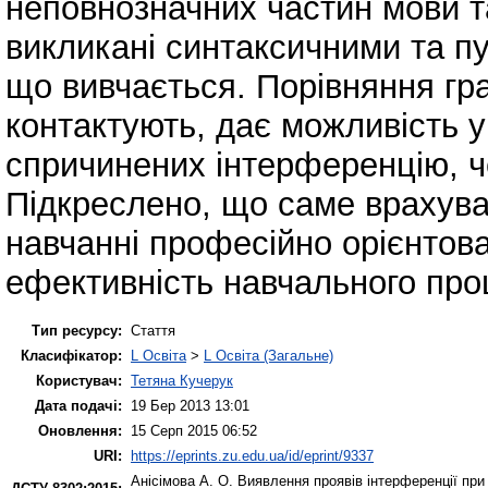
неповнозначних частин мови та
викликані синтаксичними та п
що вивчається. Порівняння гр
контактують, дає можливість 
спричинених інтерференцію, че
Підкреслено, що саме врахува
навчанні професійно орієнтов
ефективність навчального проц
Тип ресурсу:
Стаття
Класифікатор:
L Освіта
>
L Освіта (Загальне)
Користувач:
Тетяна Кучерук
Дата подачі:
19 Бер 2013 13:01
Оновлення:
15 Серп 2015 06:52
URI:
https://eprints.zu.edu.ua/id/eprint/9337
Анісімова А. О.
Виявлення проявів інтерференції при 