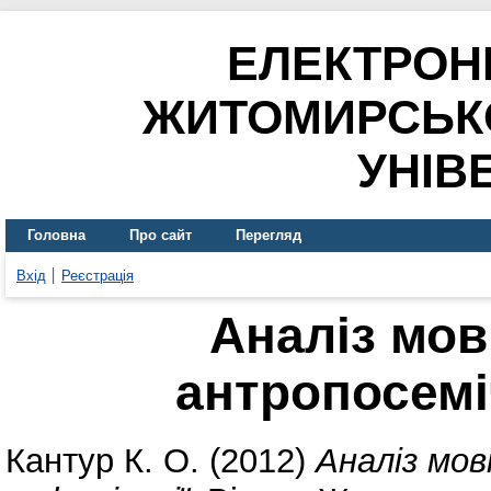
ЕЛЕКТРОН
ЖИТОМИРСЬК
УНІВ
Головна
Про сайт
Перегляд
Вхід
Реєстрація
Аналіз мов
антропосемі
Кантур К. О.
(2012)
Аналіз мов