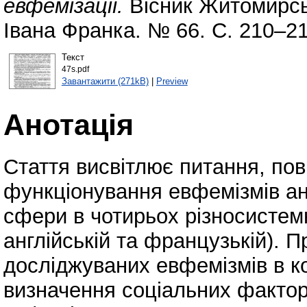
евфемізації.
Вісник Житомирськ
Івана Франка. № 66. С. 210–2
Текст
47s.pdf
Завантажити (271kB)
|
Preview
Анотація
Стаття висвітлює питання, по
функціонування евфемізмів ан
сфери в чотирьох різносистемн
англійській та французькій). 
досліджуваних евфемізмів в к
визначення соціальних факто