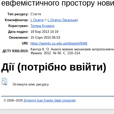
евфемістичного простору нов
Тип ресурсу:
Стаття
Класифікатор:
L Освіта
>
L Освіта (Загальне)
Користувач:
Тетяна Кучерук
Дата подачі:
19 Бер 2013 14:19
Оновлення:
15 Серп 2015 06:53
URI:
https://eprints.zu.edu.ua/id/eprint/9346
Кантур К. О.
Аналіз мовних механізмів антропосемічн
ДСТУ 8302:2015:
Франка
. 2012. № 66. С. 210–214.
Дії ​​(потрібно ввійти)
Оглянути опис ресурсу
© 2008–2026
Zhytomyr Ivan Franko State University