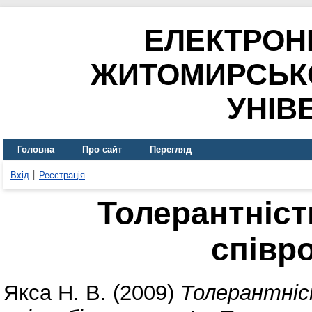
ЕЛЕКТРОН
ЖИТОМИРСЬК
УНІВ
Головна
Про сайт
Перегляд
Вхід
Реєстрація
Толерантність
співр
Якса Н. В.
(2009)
Толерантніс