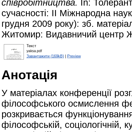
співробітництва.
In: Толерант
сучасності: ІІ Міжнародна нау
грудня 2009 року): зб. матеріал
Житомир: Видавничий центр ЖД
Текст
yaksa.pdf
Завантажити (169kB)
|
Preview
Анотація
У матеріалах конференції роз
філософського осмислення фе
розкривається функціонування
філософській, соціологічній, ку