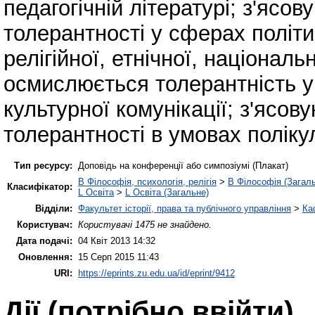
педагогічній літературі; з'ясо
толерантності у сферах політич
релігійної, етнічної, національ
осмислюється толерантність у
культурної комунікації; з'ясо
толерантності в умовах поліку
Тип ресурсу:
Доповідь на конференції або симпозіумі (Плакат)
B Філософія, психологія, релігія
>
B Філософія (Загал
Класифікатор:
L Освіта
>
L Освіта (Загальне)
Відділи:
Факультет історії, права та публічного управління
>
Ка
Користувач:
Користувачі 1475 не знайдено.
Дата подачі:
04 Квіт 2013 14:32
Оновлення:
15 Серп 2015 11:43
URI:
https://eprints.zu.edu.ua/id/eprint/9412
Дії ​​(потрібно ввійти)