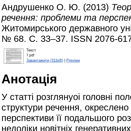
Андрушенко О. Ю.
(2013)
Теор
речення: проблеми та перспе
Житомирського державного уні
№ 68. С. 33–37. ISSN 2076-61
Текст
7.pdf
Завантажити (311kB)
|
Preview
Анотація
У статті розглянуоі головні по
структури речення, окреслено
перспективи її подальшого роз
недоліки новітніх генеративних