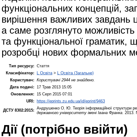
функціональних концепцій, за
вирішення важливих завдань ц
а саме розглянуто можливість 
та функціональної граматик, 
розробці нових формальних ме
Тип ресурсу:
Стаття
Класифікатор:
L Освіта
>
L Освіта (Загальне)
Користувач:
Користувачі 2944 не знайдено.
Дата подачі:
17 Трав 2013 15:05
Оновлення:
15 Серп 2015 07:01
URI:
https://eprints.zu.edu.ua/id/eprint/9463
Андрушенко О. Ю.
Теорія інформаційної структури р
ДСТУ 8302:2015:
державного університету імені Івана Франка
. 2013.
Дії ​​(потрібно ввійти)