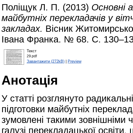
Поліщук Л. П.
(2013)
Основні 
майбутніх перекладачів у віт
закладах.
Вісник Житомирськог
Івана Франка. № 68. С. 130–1
Текст
29.pdf
Завантажити (272kB)
|
Preview
Анотація
У статті розглянуто радикальн
підготовки майбутніх переклада
зумовлені такими зовнішніми ч
галузі перекладацької освіти,