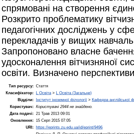
спрямовані на створення єдино
Розкрито проблематику вітчиз
педагогічних досліджень у сфе
перекладачів у вищих навчаль
Запропоновано власне бачення
удосконалення вітчизняної си
освіти. Визначено перспективи
Тип ресурсу:
Стаття
Класифікатор:
L Освіта
>
L Освіта (Загальне)
Відділи:
Інститут іноземної філології
>
Кафедра англійської ф
Користувач:
Користувачі 2944 не знайдено.
Дата подачі:
21 Трав 2013 09:01
Оновлення:
15 Серп 2015 07:05
URI:
https://eprints.zu.edu.ua/id/eprint/9496