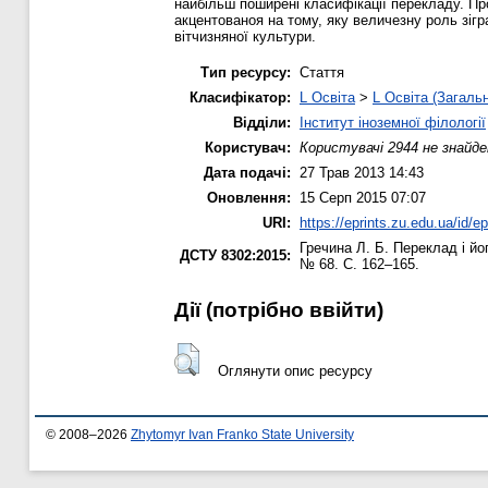
найбільш поширені класифікації перекладу. Пр
акцентованоя на тому, яку величезну роль зігр
вітчизняної культури.
Тип ресурсу:
Стаття
Класифікатор:
L Освіта
>
L Освіта (Загаль
Відділи:
Інститут іноземної філології
Користувач:
Користувачі 2944 не знайде
Дата подачі:
27 Трав 2013 14:43
Оновлення:
15 Серп 2015 07:07
URI:
https://eprints.zu.edu.ua/id/ep
Гречина Л. Б.
Переклад і йог
ДСТУ 8302:2015:
№ 68. С. 162–165.
Дії ​​(потрібно ввійти)
Оглянути опис ресурсу
© 2008–2026
Zhytomyr Ivan Franko State University