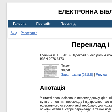
ЕЛЕКТРОННА БІБ
Головна
Про сайт
Перегляд
Вхід
Реєстрація
Переклад і 
Гречина Л. Б.
(2013)
Переклад і його роль в ко
ISSN 2076-6173.
Текст
38.pdf
Завантажити (261kB)
|
Preview
Анотація
У статті проаналізовано перекладацьку діяльніс
сутність поняття перекладу і підкреслює, що 
ефективного освоєння якої необхідно дослідже
основні етапи в історії перекладу, а також нов