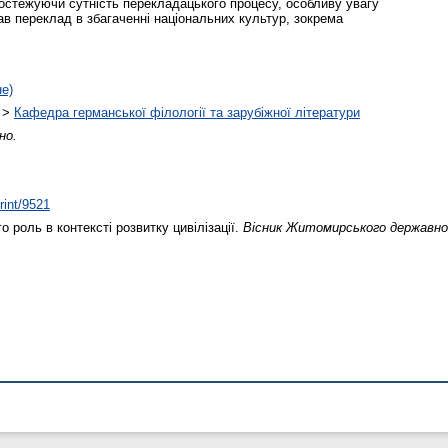
остежуючи сутність перекладацького процесу, особливу увагу
ав переклад в збагаченні національних культур, зокрема
не)
>
Кафедра германської філології та зарубіжної літератури
но.
rint/9521
о роль в контексті розвитку цивілізації.
Вісник Житомирського державног