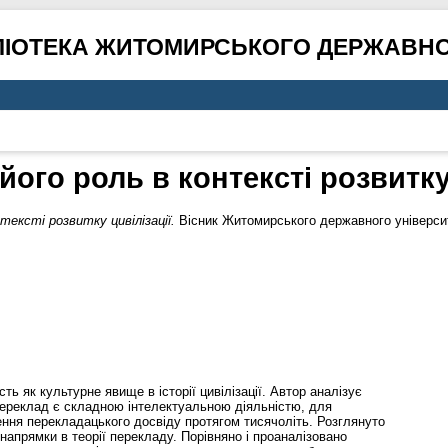
ЛІОТЕКА ЖИТОМИРСЬКОГО ДЕРЖАВНО
його роль в контексті розвитку
нтексті розвитку цивілізації.
Вісник Житомирського державного університе
ть як культурне явище в історії цивілізації. Автор аналізує
переклад є складною інтелектуальною діяльністю, для
ння перекладацького досвіду протягом тисячоліть. Розглянуто
і напрямки в теорії перекладу. Порівняно і проаналізовано