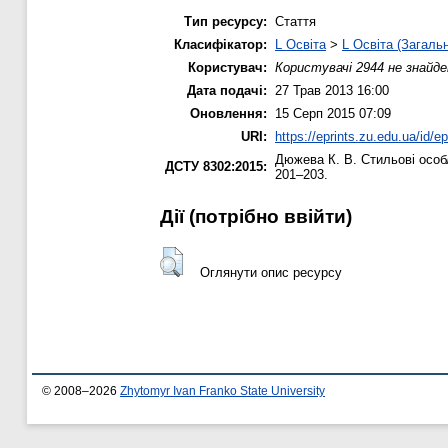
Тип ресурсу:
Стаття
Класифікатор:
L Освіта
>
L Освіта (Загаль
Користувач:
Користувачі 2944 не знайде
Дата подачі:
27 Трав 2013 16:00
Оновлення:
15 Серп 2015 07:09
URI:
https://eprints.zu.edu.ua/id/ep
Дюжева К. В.
Стильові особл
ДСТУ 8302:2015:
201–203.
Дії ​​(потрібно ввійти)
Оглянути опис ресурсу
© 2008–2026
Zhytomyr Ivan Franko State University