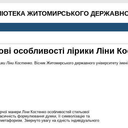
ЛІОТЕКА ЖИТОМИРСЬКОГО ДЕРЖАВНО
ві особливості лірики Ліни К
ики Ліни Костенко.
Вісник Житомирського державного університету імені 
орчої манери Ліни Костенко особливостей стильової
асичність формулювання думки, її символізацію та
 метафоризм. Звернуто увагу на єдність індивідуального