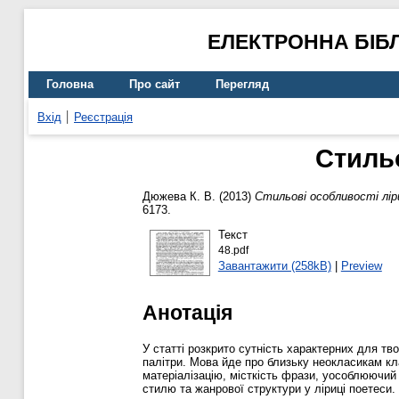
ЕЛЕКТРОННА БІБ
Головна
Про сайт
Перегляд
Вхід
Реєстрація
Стильо
Дюжева К. В.
(2013)
Стильові особливості лір
6173.
Текст
48.pdf
Завантажити (258kB)
|
Preview
Анотація
У статті розкрито сутність характерних для тв
палітри. Мова йде про близьку неокласикам кл
матеріалізацію, місткість фрази, уособлюючий
стилю та жанрової структури у ліриці поетеси.