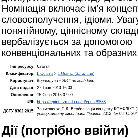
Номінація включає ім’я концепту
словосполучення, ідіоми. Уваг
понятійному, ціннісному склад
вербалізується за допомогою
конвенціональних та образни
Тип ресурсу:
Стаття
Класифікатор:
L Освіта
>
L Освіта (Загальне)
Користувач:
Користувачі 2944 не знайдено.
Дата подачі:
27 Трав 2013 16:03
Оновлення:
15 Серп 2015 07:09
URI:
https://eprints.zu.edu.ua/id/eprint/9533
Заньковська Г. Д.
Вербалізація концепту КОНФЛІКТ (н
ДСТУ 8302:2015:
університету імені Івана Франка
. 2013. № 68. С. 20
Дії ​​(потрібно ввійти)