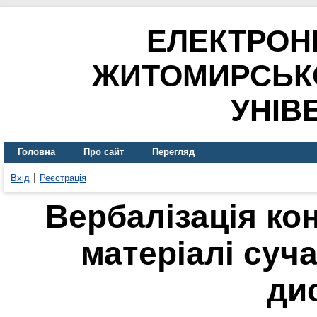
ЕЛЕКТРОН
ЖИТОМИРСЬК
УНІВ
Головна
Про сайт
Перегляд
Вхід
Реєстрація
Вербалізація ко
матеріалі суч
ди