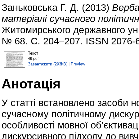
Заньковська Г. Д.
(2013)
Верба
матеріалі сучасного політичн
Житомирського державного уні
№ 68. С. 204–207. ISSN 2076-
Текст
49.pdf
Завантажити (293kB)
|
Preview
Анотація
У статті встановлено засоби 
сучасному політичному дискур
особливості мовної об’єктиваці
дискурсивного підходу до вивч