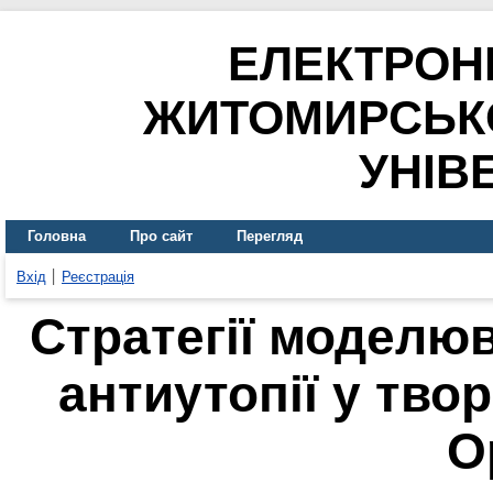
ЕЛЕКТРОН
ЖИТОМИРСЬК
УНІВ
Головна
Про сайт
Перегляд
Вхід
Реєстрація
Стратегії моделюв
антиутопії у тво
О