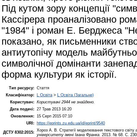
Під кутом зору концепції "сим
Кассірера проаналізовано ро
"1984" і роман Е. Берджеса "Н
показано, як письменники ст
антиутопічу модель майбутньог
символічної домінанти занепа
форма культури як історії.
Тип ресурсу:
Стаття
Класифікатор:
L Освіта
>
L Освіта (Загальне)
Користувач:
Користувачі 2944 не знайдено.
Дата подачі:
27 Трав 2013 16:20
Оновлення:
15 Серп 2015 07:10
URI:
https://eprints.zu.edu.ua/id/eprint/9540
Хороз А. В.
Стратегії моделювання текстового світу 
ДСТУ 8302:2015:
університету імені Івана Франка
. 2013. № 68. С. 23