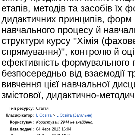
етапів, методів та засобів їх 
дидактичних принципів, форм о
навчального процесу й навчаль
структури курсу ''Хімія (фахов
спрямування)'', контролю й о
ефективність формувального 
безпосередньо від взаємодії т
вивчення цієї навчальної дисц
змістової, дидактично-методич
Тип ресурсу:
Стаття
Класифікатор:
L Освіта
>
L Освіта (Загальне)
Користувач:
Користувачі 2944 не знайдено.
Дата подачі:
04 Черв 2013 16:04