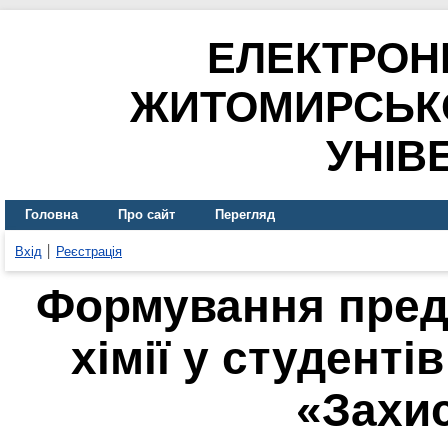
ЕЛЕКТРОН
ЖИТОМИРСЬК
УНІВ
Головна
Про сайт
Перегляд
Вхід
Реєстрація
Формування пред
хімії у студенті
«Захи