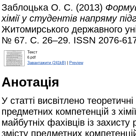
Заблоцька О. С.
(2013)
Форму
хімії у студентів напряму пі
Житомирського державного уні
№ 67. С. 26–29. ISSN 2076-61
Текст
6.pdf
Завантажити (241kB)
|
Preview
Анотація
У статті висвітлено теоретичн
предметних компетенцій з хімії
майбутніх фахівців із захисту 
змісту предметних компетенцій 