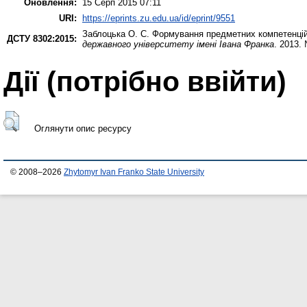
Оновлення:
15 Серп 2015 07:11
URI:
https://eprints.zu.edu.ua/id/eprint/9551
Заблоцька О. С.
Формування предметних компетенцій з
ДСТУ 8302:2015:
державного університету імені Івана Франка
. 2013.
Дії ​​(потрібно ввійти)
Оглянути опис ресурсу
© 2008–2026
Zhytomyr Ivan Franko State University