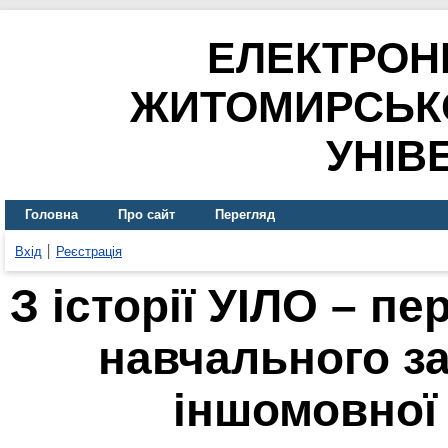
ЕЛЕКТРОН
ЖИТОМИРСЬК
УНІВ
Головна
Про сайт
Перегляд
Вхід
Реєстрація
З історії УІЛО – п
навчального з
іншомовної 