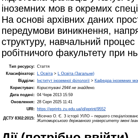
іноземних мов в окремих спец
На основі архівних даних прос
передумови виникнення, напрям
структуру, навчальний процес і
робітничого факультету при нь
Тип ресурсу:
Стаття
Класифікатор:
L Освіта
>
L Освіта (Загальне)
Відділи:
Інститут іноземної філології
>
Кафедра іноземних мов 
Користувач:
Користувачі 2944 не знайдено.
Дата подачі:
04 Черв 2013 15:59
Оновлення:
28 Серп 2025 11:41
URI:
https://eprints.zu.edu.ua/id/eprint/9552
Місечко О. Є.
З історії УІЛО – першого спеціалізован
ДСТУ 8302:2015:
Житомирського державного університету імені Іва
Дії ​​(потрібно ввійти)