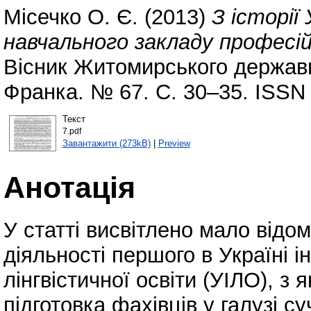
Місечко О. Є.
(2013)
З історії
навчального закладу професійн
Вісник Житомирського державно
Франка. № 67. С. 30–35. ISSN
Текст
7.pdf
Завантажити (273kB)
|
Preview
Анотація
У статті висвітлено мало відомі 
діяльності першого в Україні і
лінгвістичної освіти (УІЛО), з
підготовка фахівців у галузі с