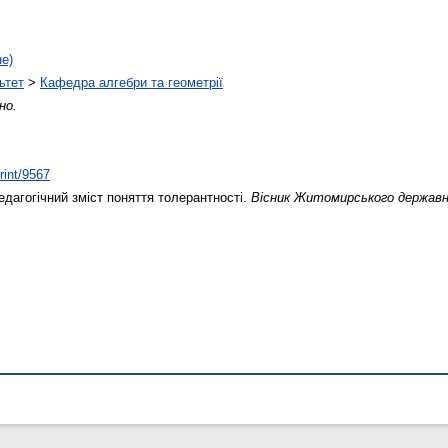
не)
ьтет
>
Кафедра алгебри та геометрії
но.
rint/9567
дагогічний зміст поняття толерантності.
Вісник Житомирського державно