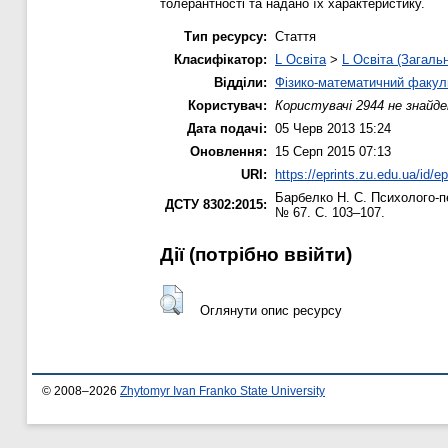
толерантності та надано їх характеристику.
Тип ресурсу:
Стаття
Класифікатор:
L Освіта
>
L Освіта (Загаль
Відділи:
Фізико-математичний факул
Користувач:
Користувачі 2944 не знайде
Дата подачі:
05 Черв 2013 15:24
Оновлення:
15 Серп 2015 07:13
URI:
https://eprints.zu.edu.ua/id/ep
Барбелко Н. С.
Психолого-пе
ДСТУ 8302:2015:
№ 67. С. 103–107.
Дії ​​(потрібно ввійти)
Оглянути опис ресурсу
© 2008–2026
Zhytomyr Ivan Franko State University