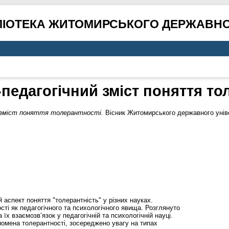
ЛІОТЕКА ЖИТОМИРСЬКОГО ДЕРЖАВНО
педагогічний зміст поняття то
й зміст поняття толерантності.
Вісник Житомирського державного уніве
 аспект поняття "толерантність" у різних науках.
сті як педагогічного та психологічного явища. Розглянуто
 їх взаємозв’язок у педагогічній та психологічній науці.
мена толерантності, зосереджено увагу на типах