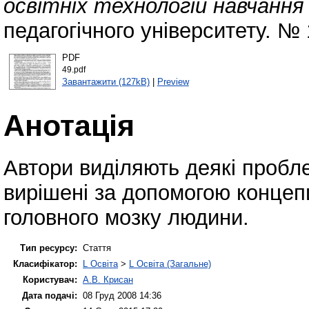
освітніх технологій навчання
педагогічного університету. № 
PDF
49.pdf
Завантажити (127kB)
|
Preview
Анотація
Автори виділяють деякі пробле
вирішені за допомогою концепц
головного мозку людини.
Тип ресурсу:
Стаття
Класифікатор:
L Освіта
>
L Освіта (Загальне)
Користувач:
А.В. Крисан
Дата подачі:
08 Груд 2008 14:36