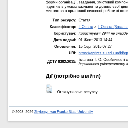
форми організації, завдання, змістовий компон
підлітків в умовах шкільної та дозвіллєвої дія
мистецтва в організації виховної роботи зі шк
Тип ресурсу:
Стаття
Класифікатор:
L Освіта
>
L Освіта (Загаль
Користувач:
Користувачі 2944 не знайде
Дата подачі:
01 Жовт 2013 14:44
Оновлення:
15 Серп 2015 07:27
URI:
https://eprints.zu.edu.ua/id/ep
Благова Т. О.
Особливості хо
ДСТУ 8302:2015:
державного університету і
Дії ​​(потрібно ввійти)
Оглянути опис ресурсу
© 2008–2026
Zhytomyr Ivan Franko State University