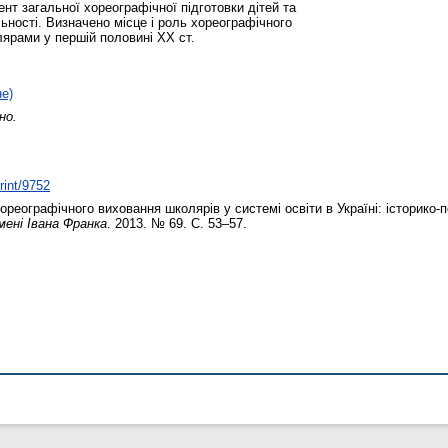
ент загальної хореографічної підготовки дітей та
льності. Визначено місце і роль хореографічного
олярами у першій половині XX ст.
не)
но.
rint/9752
реографічного виховання школярів у системі освіти в Україні: історико-п
мені Івана Франка
. 2013. № 69. С. 53–57.