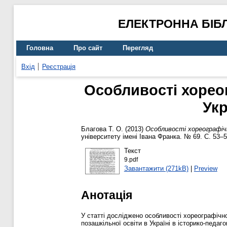
ЕЛЕКТРОННА БІБ
Головна
Про сайт
Перегляд
Вхід
Реєстрація
Особливості хореог
Укр
Благова Т. О.
(2013)
Особливості хореографічн
університету імені Івана Франка. № 69. С. 53–
Текст
9.pdf
Завантажити (271kB)
|
Preview
Анотація
У статті досліджено особливості хореографічно
позашкільної освіти в Україні в історико-педаг