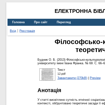
ЕЛЕКТРОННА БІБ
Головна
Про сайт
Перегляд
Вхід
Реєстрація
Філософсько-ку
теоретич
Будник О. Б.
(2013)
Філософсько-культурологічн
університету імені Івана Франка. № 69. С. 66–
Текст
12.pdf
Завантажити (270kB)
|
Preview
Анотація
У статті висвітлено сутність етнічної соціаліз
контексті, обґрунтовано теоретичні засади її е