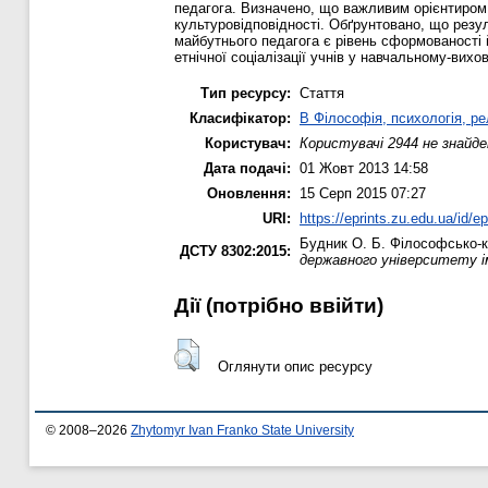
педагога. Визначено, що важливим орієнтиром 
культуровідповідності. Обґрунтовано, що резул
майбутнього педагога є рівень сформованості й
етнічної соціалізації учнів у навчальному-вих
Тип ресурсу:
Стаття
Класифікатор:
B Філософія, психологія, рел
Користувач:
Користувачі 2944 не знайде
Дата подачі:
01 Жовт 2013 14:58
Оновлення:
15 Серп 2015 07:27
URI:
https://eprints.zu.edu.ua/id/ep
Будник О. Б.
Філософсько-кул
ДСТУ 8302:2015:
державного університету і
Дії ​​(потрібно ввійти)
Оглянути опис ресурсу
© 2008–2026
Zhytomyr Ivan Franko State University