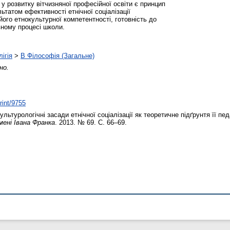
у розвитку вітчизняної професійної освіти є принцип
ьтатом ефективності етнічної соціалізації
ого етнокультурної компетентності, готовність до
овному процесі школи.
ігія
>
B Філософія (Загальне)
но.
rint/9755
ьтурологічні засади етнічної соціалізації як теоретичне підґрунтя її пе
мені Івана Франка
. 2013. № 69. С. 66–69.