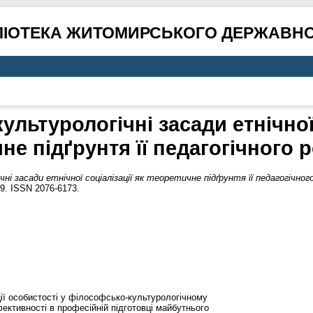
ЛІОТЕКА ЖИТОМИРСЬКОГО ДЕРЖАВНО
льтурологічні засади етнічної 
не підґрунтя її педагогічного 
і засади етнічної соціалізації як теоретичне підґрунтя її педагогічног
69. ISSN 2076-6173.
ації особистості у філософсько-культурологічному
фективності в професійній підготовці майбутнього