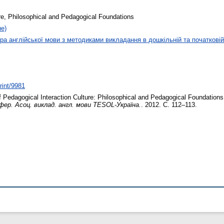
re, Philosophical and Pedagogical Foundations
не)
а англійської мови з методиками викладання в дошкільній та початковій 
rint/9981
 Pedagogical Interaction Culture: Philosophical and Pedagogical Foundation
нфер. Асоц. виклад. англ. мови TESOL-Україна.
. 2012. С. 112–113.