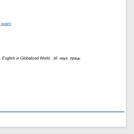
освіті
s.
English in Globalized World : зб. наук. праць