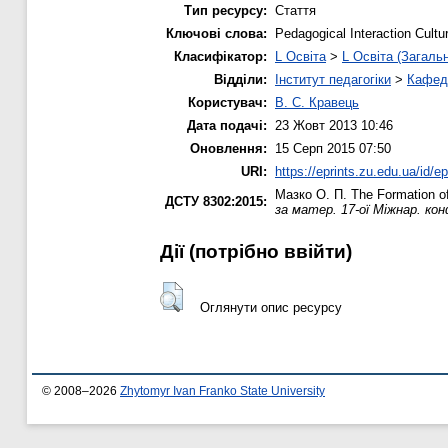
Тип ресурсу:
Стаття
Ключові слова:
Pedagogical Interaction Cultu
Класифікатор:
L Освіта
>
L Освіта (Загаль
Відділи:
Інститут педагогіки
>
Кафедр
Користувач:
В. С. Кравець
Дата подачі:
23 Жовт 2013 10:46
Оновлення:
15 Серп 2015 07:50
URI:
https://eprints.zu.edu.ua/id/ep
Мазко О. П.
The Formation of
ДСТУ 8302:2015:
за матер. 17-ої Міжнар. ко
Дії ​​(потрібно ввійти)
Оглянути опис ресурсу
© 2008–2026
Zhytomyr Ivan Franko State University