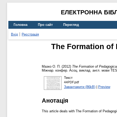
ЕЛЕКТРОННА БІБ
Головна
Про сайт
Перегляд
Вхід
Реєстрація
The Formation of 
Мазко О. П.
(2012)
The Formation of Pedagogical
Міжнар. конфер. Асоц. виклад. англ. мови TESO
Текст
44PDF.pdf
Завантажити (86kB)
|
Preview
Анотація
This article deals with The Formation of Pedagogi