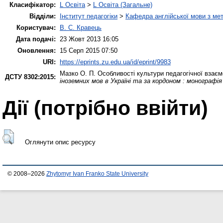
Класифікатор:
L Освіта
>
L Освіта (Загальне)
Відділи:
Інститут педагогіки
>
Кафедра англійської мови з мет
Користувач:
В. С. Кравець
Дата подачі:
23 Жовт 2013 16:05
Оновлення:
15 Серп 2015 07:50
URI:
https://eprints.zu.edu.ua/id/eprint/9983
Мазко О. П.
Особливості культури педагогічної взаємо
ДСТУ 8302:2015:
іноземних мов в Україні та за кордоном : монографія 
Дії ​​(потрібно ввійти)
Оглянути опис ресурсу
© 2008–2026
Zhytomyr Ivan Franko State University