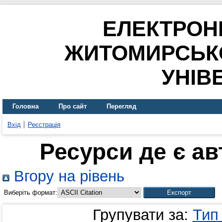
ЕЛЕКТРОН
ЖИТОМИРСЬК
УНІВ
Головна
Про сайт
Перегляд
Вхід
Реєстрація
Ресурси де є а
Вгору на рівень
Виберіть формат:
Групувати за:
Тип