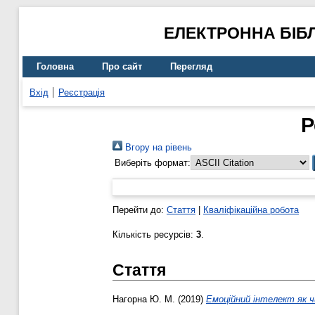
ЕЛЕКТРОННА БІБ
Головна
Про сайт
Перегляд
Вхід
Реєстрація
Р
Вгору на рівень
Виберіть формат:
Перейти до:
Стаття
|
Кваліфікаційна робота
Кількість ресурсів:
3
.
Стаття
Нагорна Ю. М.
(2019)
Емоційний інтелект як чи