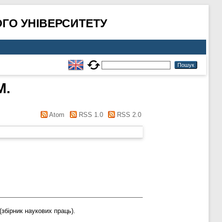
ГО УНІВЕРСИТЕТУ
М.
Atom
RSS 1.0
RSS 2.0
збірник наукових праць).