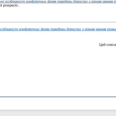
чні особливості конфліктних форм поведінки дорослих з різним рівнем 
nt prospects:.
особливості конфліктних форм поведінки дорослих з різним рівнем розв
Цей списо