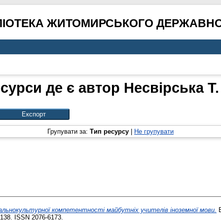
ЛІОТЕКА ЖИТОМИРСЬКОГО ДЕРЖАВНО
сурси де є автор
Несвірська Т.
Групувати за:
Тип ресурсу
|
Не групувати
льнокультурної компетентності майбутніх учителів іноземної мови.
В
–138. ISSN 2076-6173.