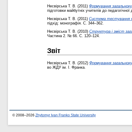
Несвірська Т. В.
(2011)
Формування загальноку
підготовки майбутніх учителів до педагогічної д
Несвірська Т. В.
(2011)
Система тестування та
підхід: монографія. С. 344–362.
Несвірська Т. В.
(2010)
Структура і зміст заг
Частина 2. № 66. С. 120–124.
Звіт
Несвірська Т. В.
(2012)
Формування загальноку
во ЖДУ ім. І. Франка.
© 2008–2026
Zhytomyr Ivan Franko State University