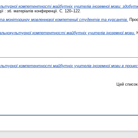
льтурної компетентності майбутніх учителів іноземної мови: здобут
ії : зб. матеріалів конференції. С. 120–122.
 моніторингу мовленнєвої компетенції студентів та курсантів.
Проф
альнокультурної компетентності майбутніх учителів іноземної мови.
Н
льтурної компетентності майбутніх учителів іноземної мови в процесі
Цей список