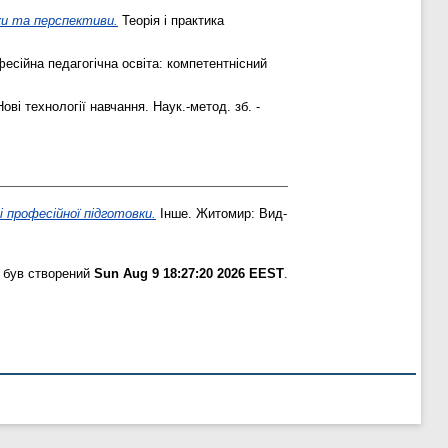
ки та перспективи.
Теорія і практика
есійна педагогічна освіта: компетентнісний
ові технології навчання. Наук.-метод. зб. -
 професійної підготовки.
Інше. Житомир: Вид-
 був створений
Sun Aug 9 18:27:20 2026 EEST
.