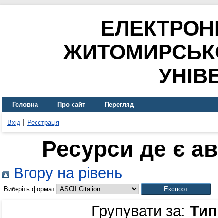
ЕЛЕКТРОН
ЖИТОМИРСЬК
УНІВ
Головна
Про сайт
Перегляд
Вхід
Реєстрація
Ресурси де є а
Вгору на рівень
Виберіть формат:
Групувати за:
Тип