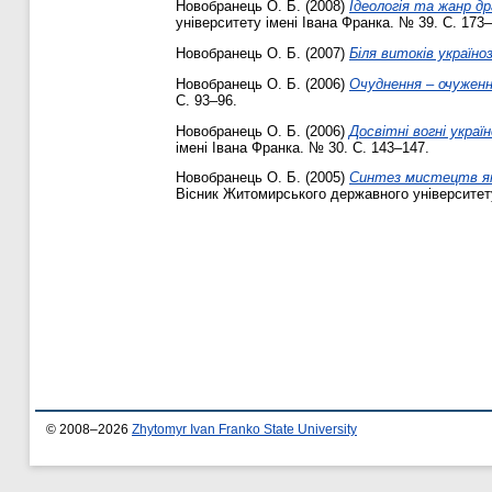
Новобранець О. Б.
(2008)
Ідеологія та жанр д
університету імені Івана Франка. № 39. С. 173–
Новобранець О. Б.
(2007)
Біля витоків україно
Новобранець О. Б.
(2006)
Очуднення – очуженн
С. 93–96.
Новобранець О. Б.
(2006)
Досвітні вогні украї
імені Івана Франка. № 30. С. 143–147.
Новобранець О. Б.
(2005)
Синтез мистецтв як
Вісник Житомирського державного університету
© 2008–2026
Zhytomyr Ivan Franko State University