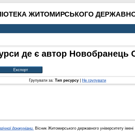
ЛІОТЕКА ЖИТОМИРСЬКОГО ДЕРЖАВНО
урси де є автор
Новобранець О
Групувати за:
Тип ресурсу
|
Не групувати
ічної донжуніани.
Вісник Житомирського державного університету імені 