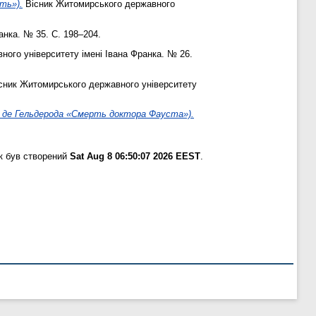
ть»).
Вісник Житомирського державного
нка. № 35. С. 198–204.
ого університету імені Івана Франка. № 26.
сник Житомирського державного університету
 де Гельдерода «Смерть доктора Фауста»).
к був створений
Sat Aug 8 06:50:07 2026 EEST
.