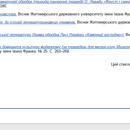
раматургії обробок (природа творення трагедії О. Левади «Фауст і смер
180.
знавства.
Вісник Житомирського державного університету імені Івана Фра
я: до історії літературознавчих термінів.
Вісник Житомирського державн
нської літератури (драма обробка Лесі Українки «Камінний господар»).
Ві
 домінанта культури модернізму (за трагедією для мюзик-холу Мішеля
 імені Івана Франка. № 25. С. 263–269.
Цей списо