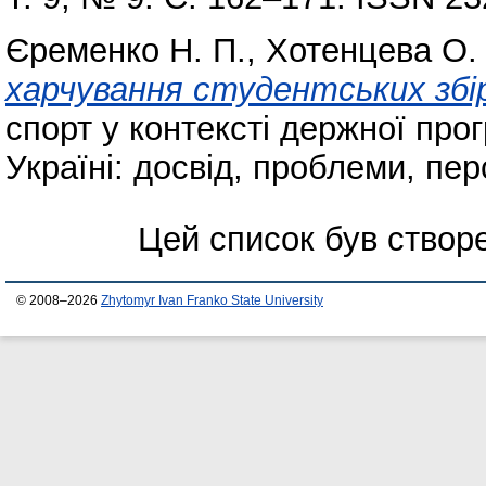
Єременко Н. П.
,
Хотенцева О. 
харчування студентських збі
спорт у контексті держної про
Україні: досвід, проблеми, пер
Цей список був ство
© 2008–2026
Zhytomyr Ivan Franko State University