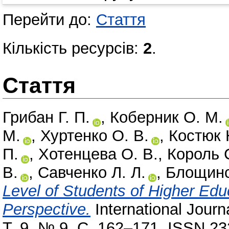
Перейти до:
Стаття
Кількість ресурсів:
2
.
Стаття
Грибан Г. П.
,
Коберник О. М.
М.
,
Хуртенко О. В.
,
Костюк 
П.
,
Хотенцева О. В.
,
Король С
В.
,
Савченко Л. Л.
,
Блощинсь
Level of Students of Higher Educa
Perspective.
International Journ
Т. 9, № 9. С. 162–171. ISSN 23