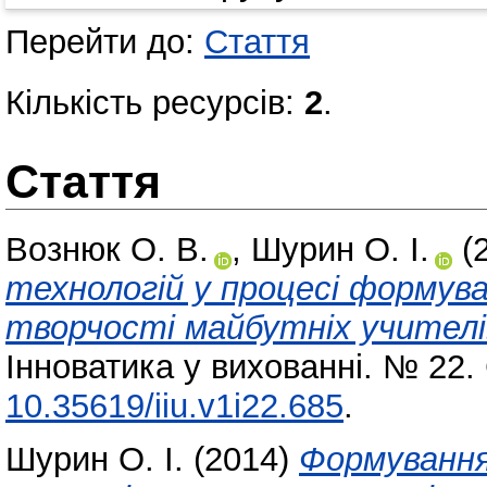
Перейти до:
Стаття
Кількість ресурсів:
2
.
Стаття
Вознюк О. В.
,
Шурин О. І.
(
технологій у процесі формува
творчості майбутніх учителів
Інноватика у вихованні. № 22.
10.35619/iiu.v1i22.685
.
Шурин О. І.
(2014)
Формування