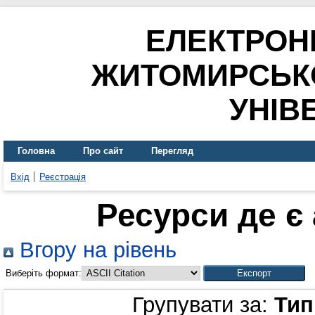
ЕЛЕКТРОН
ЖИТОМИРСЬК
УНІВ
Головна
Про сайт
Перегляд
Вхід
Реєстрація
Ресурси де є
Вгору на рівень
Виберіть формат:
Групувати за:
Тип