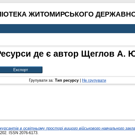
ЛІОТЕКА ЖИТОМИРСЬКОГО ДЕРЖАВНО
Ресурси де є автор
Щеглов А. Ю
Групувати за:
Тип ресурсу
|
Не групувати
курсантів в освітньому просторі вищого військового навчального закла
–202. ISSN 2076-6173.