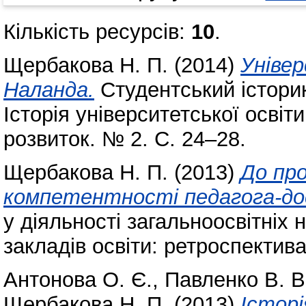
Кількість ресурсів:
10
.
Щербакова Н. П.
(2014)
Уніве
Наланда.
Студентський історик
Історія університетської освіт
розвиток. № 2. С. 24–28.
Щербакова Н. П.
(2013)
До пр
компетентності педагога-дос
у діяльності загальноосвітніх
закладів освіти: ретроспектива
Антонова О. Є.
,
Павленко В. В
Щербакова Н. П.
(2013)
Історі