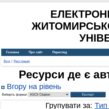
ЕЛЕКТРОН
ЖИТОМИРСЬК
УНІВ
Головна
Про сайт
Перегляд
Вхід
Реєстрація
Ресурси де є а
Вгору на рівень
Виберіть формат:
Групувати за:
Тип