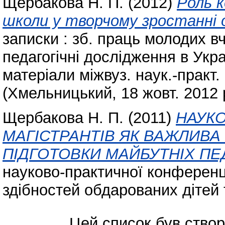
Щербакова Н. П.
(2012)
Роль к
школи у творчому зростанні 
записки : зб. праць молодих вч
педагогічні дослідження в Укра
матеріали міжвуз. наук.-практ.
(Хмельницький, 18 жовт. 2012 р
Щербакова Н. П.
(2011)
НАУКО
МАГІСТРАНТІВ ЯК ВАЖЛИВА
ПІДГОТОВКИ МАЙБУТНІХ ПЕ
науково-практичної конференц
здібностей обдарованих дітей 
Цей список був ство