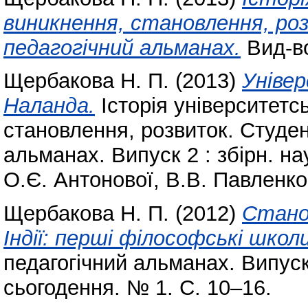
виникнення, становлення, ро
педагогічний альманах.
Вид-во
Щербакова Н. П.
(2013)
Уніве
Наланда.
Історія університетсь
становлення, розвиток. Студен
альманах. Випуск 2 : збірн. на
О.Є. Антонової, В.В. Павленко
Щербакова Н. П.
(2012)
Станов
Індії: перші філософські школи
педагогічний альманах. Випуск 
сьогодення. № 1. С. 10–16.