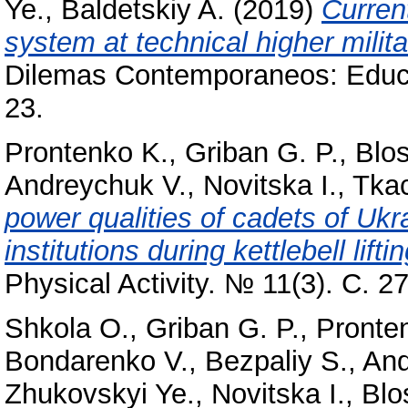
Ye.
,
Baldetskiy A.
(2019)
Current
system at technical higher milita
Dilemas Contemporaneos: Educac
23.
Prontenko K.
,
Griban G. P.
,
Blos
Andreychuk V.
,
Novitska I.
,
Tka
power qualities of cadets of Ukra
institutions during kettlebell lifti
Physical Activity. № 11(3). С. 2
Shkola O.
,
Griban G. P.
,
Pronte
Bondarenko V.
,
Bezpaliy S.
,
And
Zhukovskyi Ye.
,
Novitska I.
,
Blo