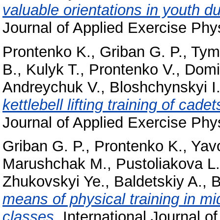
valuable orientations in youth du
Journal of Applied Exercise Phy
Prontenko K.
,
Griban G. P.
,
Tym
B.
,
Kulyk T.
,
Prontenko V.
,
Domi
Andreychuk V.
,
Bloshchynskyi I
kettlebell lifting training of cad
Journal of Applied Exercise Phy
Griban G. P.
,
Prontenko K.
,
Yavo
Marushchak M.
,
Pustoliakova L.
Zhukovskyi Ye.
,
Baldetskiy A.
,
B
means of physical training in mi
classes.
International Journal o