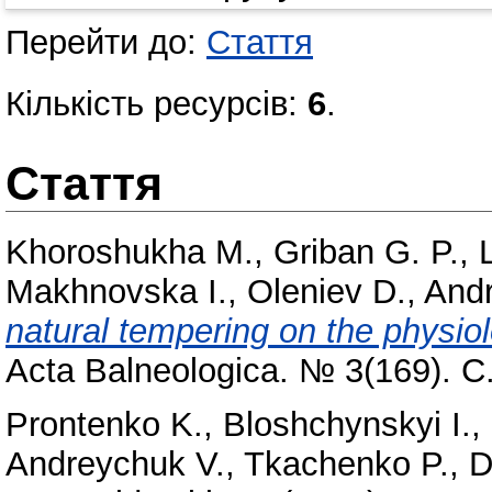
Перейти до:
Стаття
Кількість ресурсів:
6
.
Стаття
Khoroshukha M.
,
Griban G. P.
,
Makhnovska I.
,
Oleniev D.
,
Andr
natural tempering on the physiol
Acta Balneologica. № 3(169). С
Prontenko K.
,
Bloshchynskyi I.
,
Andreychuk V.
,
Tkachenko P.
,
D