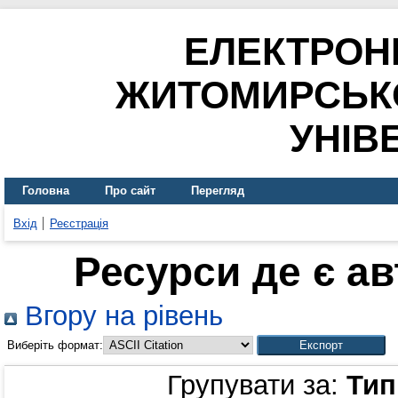
ЕЛЕКТРОН
ЖИТОМИРСЬК
УНІВ
Головна
Про сайт
Перегляд
Вхід
Реєстрація
Ресурси де є а
Вгору на рівень
Виберіть формат:
Групувати за:
Тип