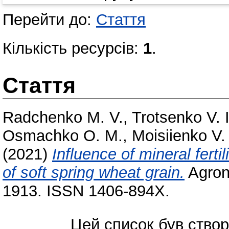
Перейти до:
Стаття
Кількість ресурсів:
1
.
Стаття
Radchenko M. V.
,
Trotsenko V. I
Osmachko O. M.
,
Moisiienko V.
(2021)
Influence of mineral ferti
of soft spring wheat grain.
Agron
1913. ISSN 1406-894X.
Цей список був ство