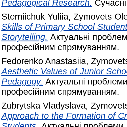
Pedagogical Research.
Сучасні 
Sterniichuk Yuliia
,
Zymovets Ol
Skills of Primary School Studen
Storytelling.
Актуальні проблем
професійним спрямуванням.
Fedorenko Anastasiia
,
Zymovet
Aesthetic Values of Junior Scho
Pedagogy.
Актуальні проблеми
професійним спрямуванням.
Zubrytska Vladyslava
,
Zymovet
Approach to the Formation of Cr
Students.
Актуальні проблеми 