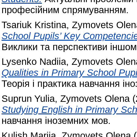
професійним спрямуванням.
Tsariuk Kristina
,
Zymovets Olen
School Pupils’ Key Competencie
Виклики та перспективи іншомов
Lysenko Nadiia
,
Zymovets Olen
Qualities in Primary School Pup
Теорія і практика навчання ін
Suprun Yulia
,
Zymovets Olena
(
Studying English in Primary Sch
навчання іноземних мов.
Kulish Mariia
,
Zymovets Olena
(