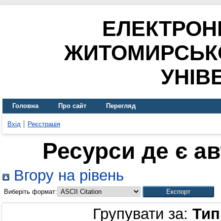
ЕЛЕКТРОН
ЖИТОМИРСЬК
УНІВ
Головна
Про сайт
Перегляд
Вхід
Реєстрація
Ресурси де є а
Вгору на рівень
Виберіть формат:
Групувати за:
Тип