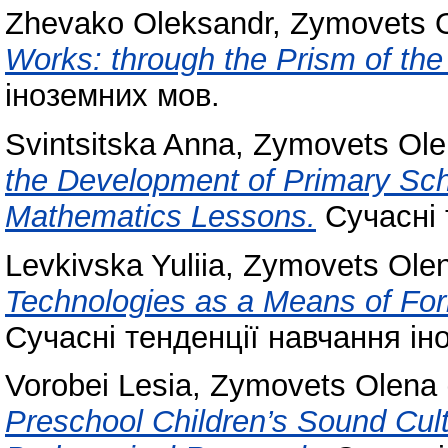
Zhevako Oleksandr
,
Zymovets 
Works: through the Prism of the
іноземних мов.
Svintsitska Anna
,
Zymovets Ole
the Development of Primary Schoo
Mathematics Lessons.
Сучасні 
Levkivska Yuliia
,
Zymovets Ole
Technologies as a Means of Form
Сучасні тенденції навчання ін
Vorobei Lesia
,
Zymovets Olena
Preschool Children’s Sound Cul