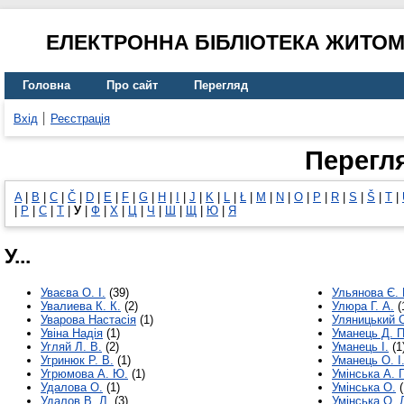
ЕЛЕКТРОННА БІБЛІОТЕКА ЖИТО
Головна
Про сайт
Перегляд
Вхід
Реєстрація
Перегл
A
|
B
|
C
|
Č
|
D
|
E
|
F
|
G
|
H
|
I
|
J
|
K
|
L
|
Ł
|
M
|
N
|
O
|
P
|
R
|
S
|
Š
|
T
|
|
Р
|
С
|
Т
|
У
|
Ф
|
Х
|
Ц
|
Ч
|
Ш
|
Щ
|
Ю
|
Я
У...
Уваєва О. І.
(39)
Ульянова Є. 
Увалиева К. К.
(2)
Улюра Г. А.
(
Уварова Настасія
(1)
Уляницький С
Увіна Надія
(1)
Уманець Д. П
Угляй Л. В.
(2)
Уманець І.
(1
Угринюк Р. В.
(1)
Уманець О. І
Угрюмова А. Ю.
(1)
Умінська А. 
Удалова О.
(1)
Умінська О.
(
Удалов В. Л.
(3)
Умінська О. 