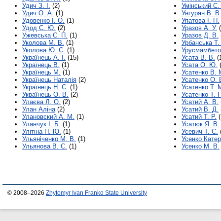
Удич З. І.
(2)
Умінський С.
Удич О. А.
(1)
Унгурян В. В
Удовенко І. О.
(1)
Упатова І. П.
Удод С. Ю.
(2)
Уразов А. У.
(
Ужевська С. П.
(1)
Уразов Д. В.
Уколова М. В.
(1)
Урбанська Т.
Уколова Ю. С.
(1)
Урусмамбето
Українець А. І.
(15)
Усата В. В.
(
Українець В.
(1)
Усата О. Ю.
(
Українець М.
(1)
Усатенко В. 
Українець Наталія
(2)
Усатенко О. 
Українець Н. С.
(1)
Усатенко Т. 
Українець О. В.
(2)
Усатенко Т. П
Улаєва Л. О.
(2)
Усатий А. В.
Улан Аліна
(2)
Усатий В. Д.
Улановский А. М.
(1)
Усатий Т. Р.
(
Уланчук І. Б.
(1)
Усатюк Я. В.
Улітіна Н. Ю.
(1)
Усевич Т. С.
Ульяніченко М. В.
(1)
Усенко Кате
Ульянова В. С.
(1)
Усенко М. В.
© 2008–2026
Zhytomyr Ivan Franko State University